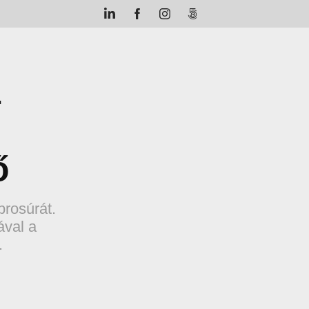
 
ő
brosúrát.
ával a