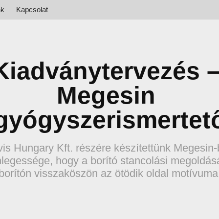
nk
Kapcsolat
Kiadványtervezés –
Megesin 
gyógyszerismertet
is Hungary Kft. részére készítettünk Megesin-
legessége, hogy a borító stancolási megoldás