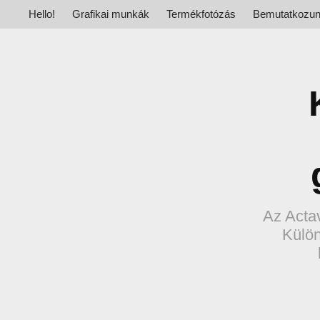
Hello!
Grafikai munkák
Termékfotózás
Bemutatkozu
Az Actav
Külön