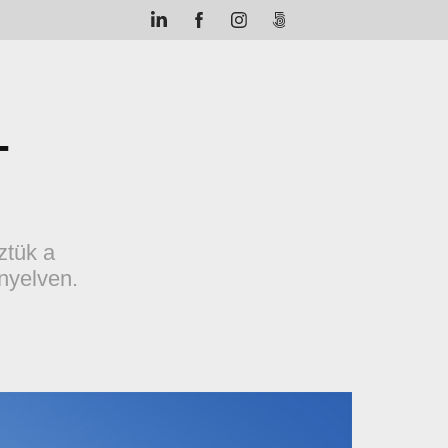
–
ztük a
nyelven.