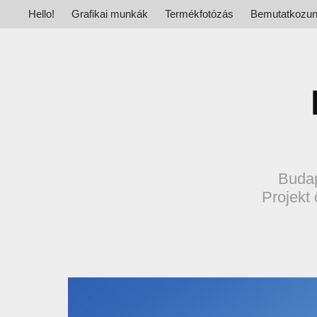
Hello!
Grafikai munkák
Termékfotózás
Bemutatkozu
Budap
Projekt