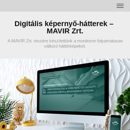
Digitális képernyő-hátterek – 
MAVIR Zrt.
A MAVIR Zrt. részére készítettünk a monitoron folyamatosan
változó háttérképeket.