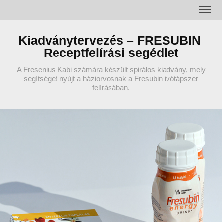
Kiadványtervezés – FRESUBIN 
Receptfelírási segédlet
A Fresenius Kabi számára készült spirálos kiadvány, mely
segítséget nyújt a háziorvosnak a Fresubin ivótápszer
felírásában.