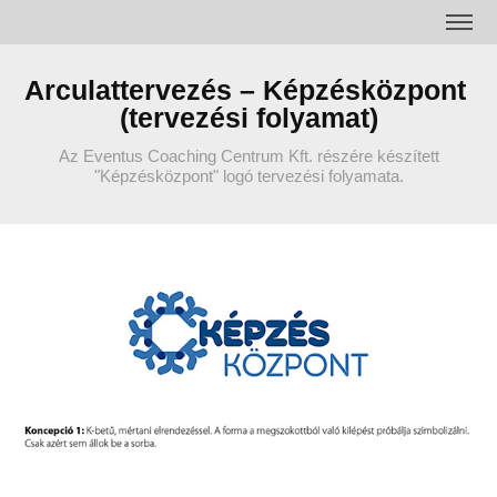
Arculattervezés – Képzésközpont 
(tervezési folyamat)
Az Eventus Coaching Centrum Kft. részére készített
"Képzésközpont" logó tervezési folyamata.