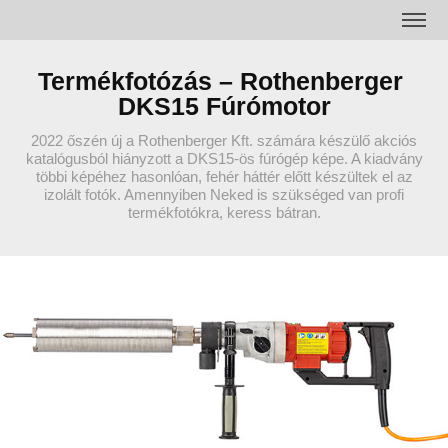
Termékfotózás – Rothenberger 
DKS15 Fúrómotor
2022 őszén új a Rothenberger Kft. számára készülő akciós
katalógusból hiányzott a DKS15-ös fúrógép képe. A kiadvány
többi képéhez hasonlóan, fehér háttér előtt készültek el az
izolált fotók. Amennyiben Neked is szükséged van profi
termékfotókra, keress bátran.